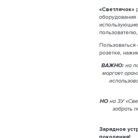
«Светлячок»
р
оборудования 
использующиес
пользователю,
Пользоваться 
розетке, нажи
ВАЖНО:
на по
моргает оран
использова
НО
на ЗУ «Све
забрать п
Зарядное устр
поколения!