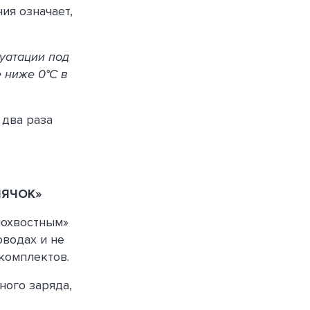
ия означает,
уатации под
 ниже 0°С в
 два раза
ЛЯЧОК»
нохвостным»
оводах и не
комплектов.
ного заряда,