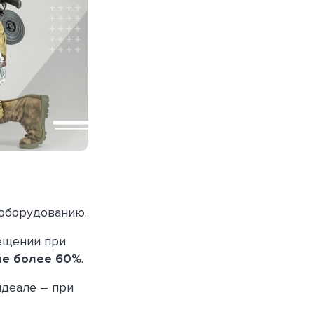
 оборудованию.
ещении при
не более 60%
.
идеале – при