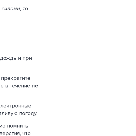
 силами, то
дождь и при
 прекратите
ре в течение
не
 электронные
дливую погоду.
имо помнить
верстия, что