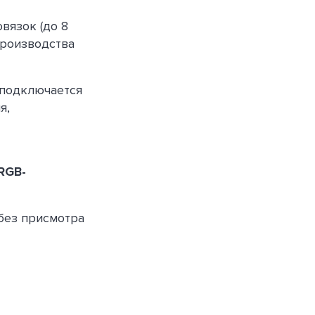
вязок (до 8
производства
 подключается
я,
RGB-
без присмотра