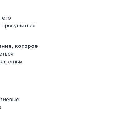
е его
о просушиться
ание, которое
еться
погодных
итиевые
о