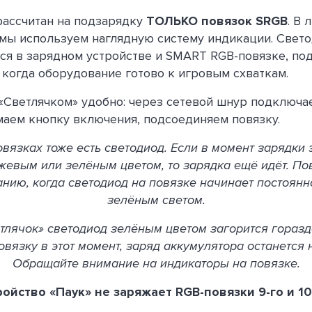
ассчитан на подзарядку
ТОЛЬКО
повязок SRGB
. В 
мы используем наглядную систему индикации. Свет
я в зарядном устройстве и SMART RGB-повязке, по
 когда оборудование готово к игровым схваткам.
«Светлячком» удобно: через сетевой шнур подключа
маем кнопку включения, подсоединяем повязку.
вязках тоже есть светодиод. Если в момент зарядки 
жевым или зелёным цветом, то зарядка ещё идёт. Пов
нию, когда светодиод на повязке начинает постоянн
зелёным светом.
тлячок» светодиод зелёным цветом загорится горазд
овязку в этот момент, заряд аккумулятора останется
Обращайте внимание на индикаторы на повязке.
ойство «Паук» не заряжает RGB-повязки 9-го и 10