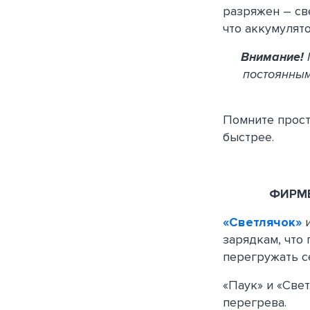
разряжен – св
что аккумулят
Внимание!
постоянным
Помните прост
быстрее.
ФИРМЕ
«Светлячок»
зарядкам, что 
перегружать с
«Паук» и «Све
перегрева.