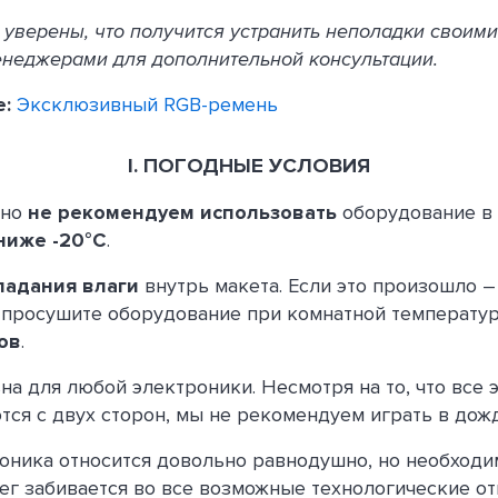
е уверены, что получится устранить неполадки своими
енеджерами для дополнительной консультации.
е:
Эксклюзивный RGB-ремень
I. ПОГОДНЫЕ УСЛОВИЯ
ьно
не рекомендуем использовать
оборудование в 
ниже -20°С
.
падания влаги
внутрь макета. Если это произошло –
 просушите оборудование при комнатной температу
ов
.
ьна для любой электроники. Несмотря на то, что все
тся с двух сторон, мы не рекомендуем играть в дож
роника относится довольно равнодушно, но необход
ег забивается во все возможные технологические от