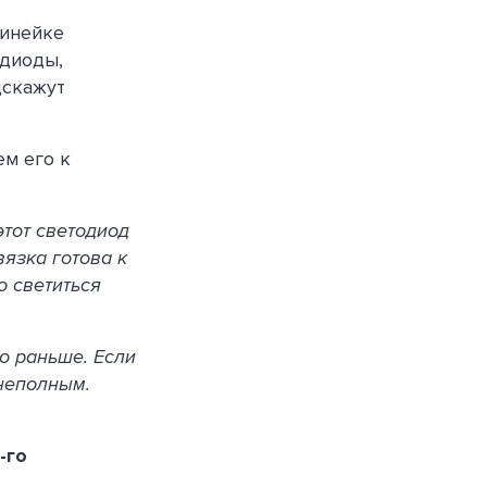
линейке
одиоды,
дскажут
ем его к
этот светодиод
язка готова к
о светиться
о раньше. Если
 неполным.
-го