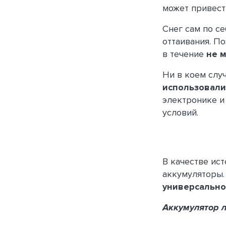
может привест
Снег сам по се
оттаивания. П
в течение
не м
Ни в коем слу
использовали
электронике и
условий.
В качестве ис
аккумуляторы.
универсально
Аккумулятор ли