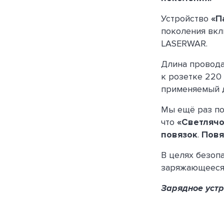
Устройство
«П
поколения вкл
LASERWAR.
Длина провода
к розетке 220
применяемый д
Мы ещё раз п
что
«Светляч
повязок
.
Повя
В целях безоп
заряжающееся
Зарядное устр