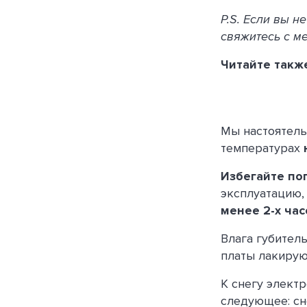
P.S. Если вы н
свяжитесь с м
Читайте такж
Мы настоятел
температурах
Избегайте по
эксплуатацию,
менее 2-х час
Влага губител
платы лакирую
К снегу элект
следующее: сн