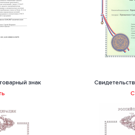
товарный знак
Свидетельств
ть
С