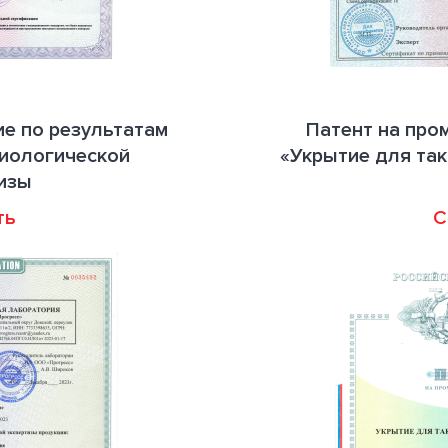
е по результатам
Патент на пр
иологической
«Укрытие для так
изы
ть
С