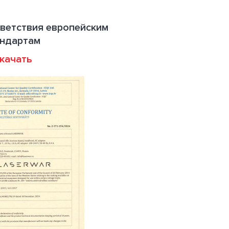
ветствия европейским
андартам
качать