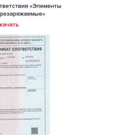
тветствия «Элементы
ерезаряжаемые»
качать