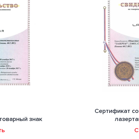
Сертификат со
товарный знак
лазерта
ть
С