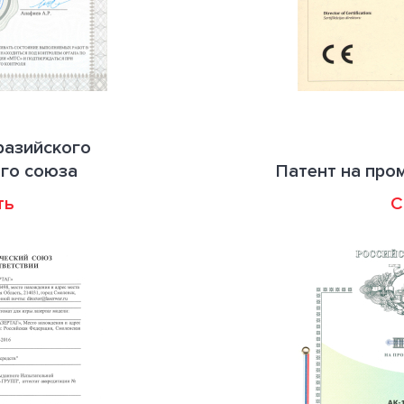
разийского
го союза
Патент на пр
ть
С