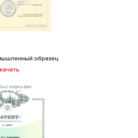
омышленный образец
качать