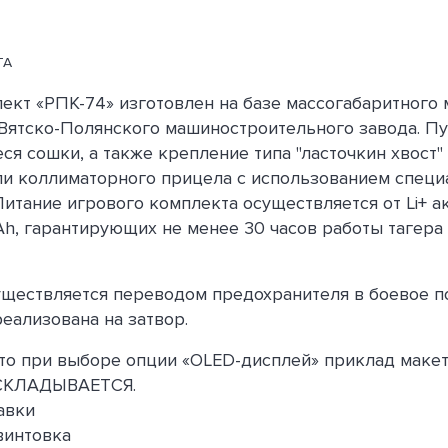
ТА
ект «РПК-74» изготовлен на базе массогабаритного 
Вятско-Полянского машиностроительного завода. П
я сошки, а также крепление типа "ласточкин хвост"
ли коллиматорного прицела с использованием специ
Питание игрового комплекта осуществляется от Li+ 
Ah, гарантирующих не менее 30 часов работы тагера
ществляется переводом предохранителя в боевое п
еализована на затвор.
то при выборе опции «OLED-дисплей» приклад макет
 СКЛАДЫВАЕТСЯ.
авки
винтовка