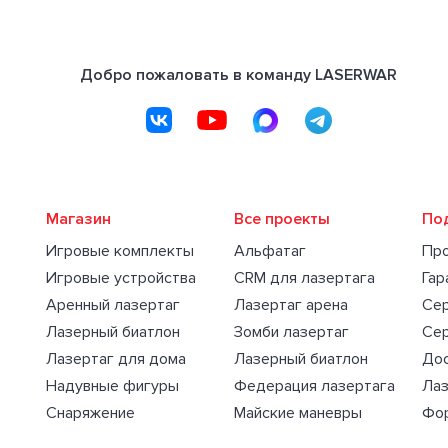
Добро пожаловать в команду LASERWAR
Магазин
Все проекты
По
Игровые комплекты
Альфатаг
Пр
Игровые устройства
CRM для лазертага
Гар
Аренный лазертаг
Лазертаг арена
Се
Лазерный биатлон
Зомби лазертаг
Се
Лазертаг для дома
Лазерный биатлон
Дос
Надувные фигуры
Федерация лазертага
Лаз
Снаряжение
Майские маневры
Фо