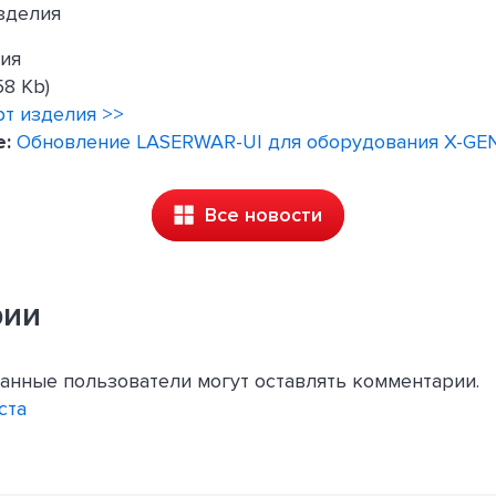
зделия
ия
58 Kb)
рт изделия >>
е:
Обновление LASERWAR-UI для оборудования X-GE
Все новости
рии
анные пользователи могут оставлять комментарии.
ста