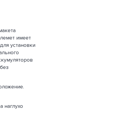
макета
улемет имеет
 для установки
ального
аккумуляторов
 без
оложение.
а наглухо