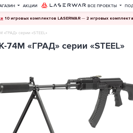
АГАЗИН
АКЦИИ
ВСЕ ПРОЕКТЫ
ПО
ке
10 игровых комплектов LASERWAR
—
2 игровых комплект
М «ГРАД» серии «STEEL»
К-74М «ГРАД» серии «STEEL»