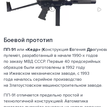
Боевой прототип
ПП-91
или
«Кедр»
(
К
онструкция
Е
вгения
Др
агунов
пулемёт, разработанный в начале 1990-х годов
по заказу МВД СССР. Первые 40 предсерийных
образцов были изготовлены в 1992 году
на Ижевском механическом заводе, с 1993
года началось серийное производство
на Златоустовском машиностроительном заводе.
ПП-91 отличается предельно простой и
технологичной конструкцией. Автоматика
пистолета-пулемёта основана на использовании