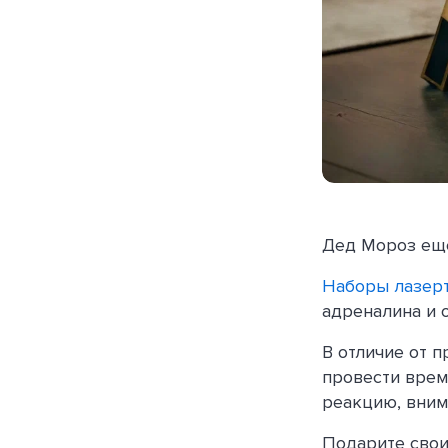
Дед Мороз еще
Наборы лазерт
адреналина и 
В отличие от п
провести врем
реакцию, вним
Подарите свои