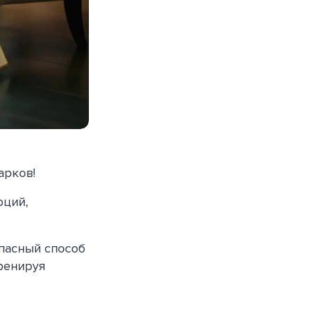
арков!
оций,
опасный способ
ренируя