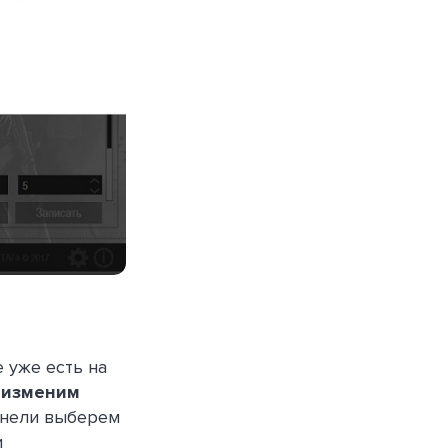
 уже есть на
 изменим
анели выберем
и