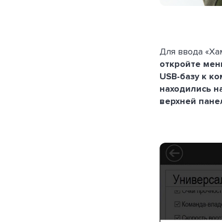
Для ввода «Х
откройте мен
USB-базу к ко
находились н
верхней пане