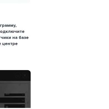
ограмму,
 подключите
тчики на базе
м
центре