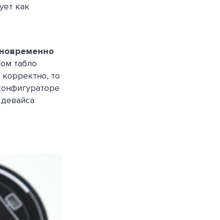
ует как
новременно
ом табло
т корректно, то
конфигураторе
девайса