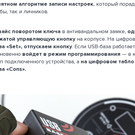
нятном алгоритме записи настроек
, который порад
ы, так и личников.
вайс поворотом ключа
в антивандальном замке,
од
жатой управляющую кнопку
на корпусе. На цифров
а «Set»,
отпускаем кнопку
. Если USB-база работае
гновенно
войдет в режим программирования
— в 
ип подключенного устройства, а
на цифровом табло
а «Cons».