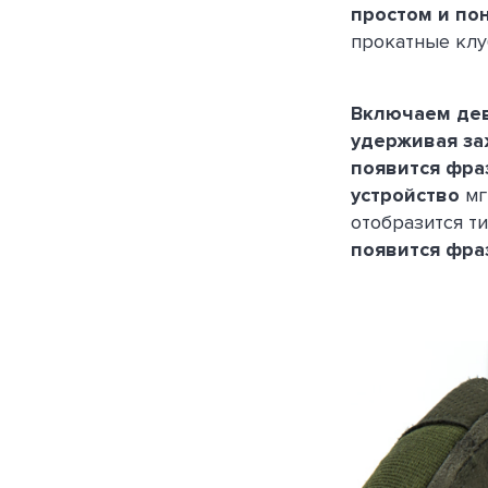
простом и по
прокатные клуб
Включаем де
удерживая за
появится фраз
устройство
м
отобразится т
появится фраз