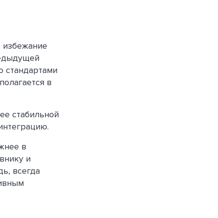
о избежание
редыдущей
о стандартами
полагается в
лее стабильной
интеграцию.
жнее в
внику и
дь, всегда
тивным