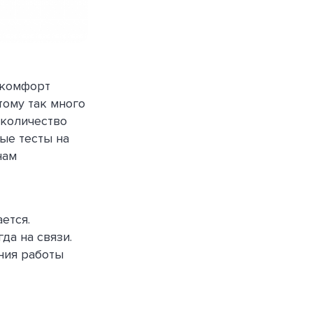
 комфорт
тому так много
 количество
ые тесты на
нам
ется.
а на связи.
ния работы