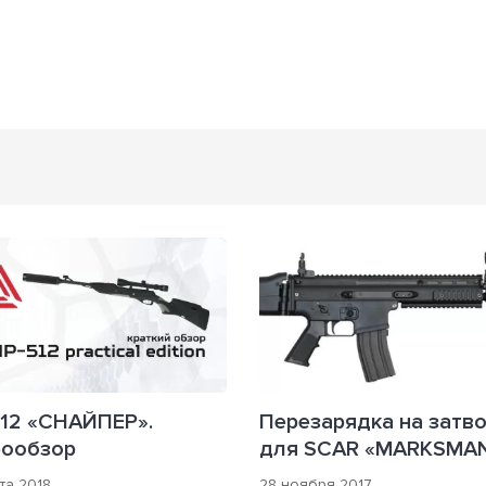
12 «СНАЙПЕР».
Перезарядка на затв
еообзор
для SCAR «MARKSMA
та 2018
28 ноября 2017