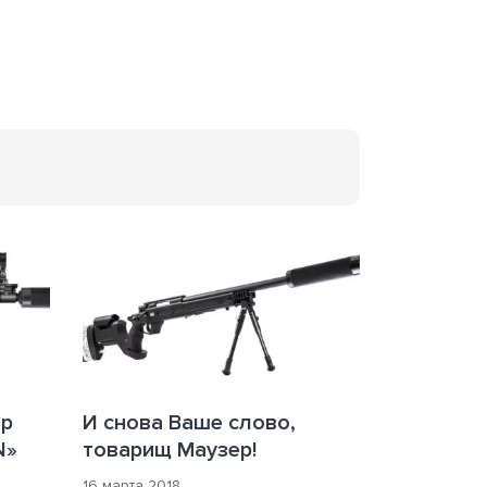
ор
И снова Ваше слово,
N»
товарищ Маузер!
16 марта 2018