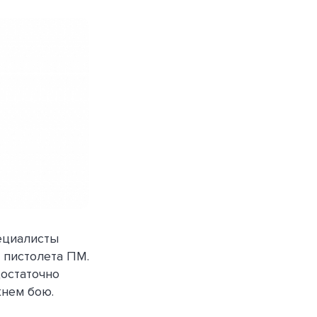
ециалисты
 пистолета ПМ.
Достаточно
жнем бою.