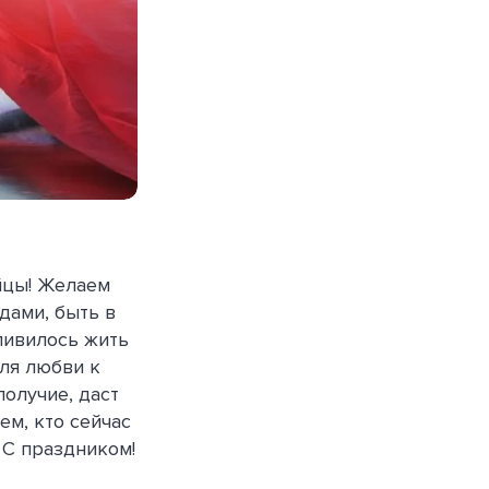
йцы! Желаем
дами, быть в
ливилось жить
для любви к
получие, даст
ем, кто сейчас
. С праздником!