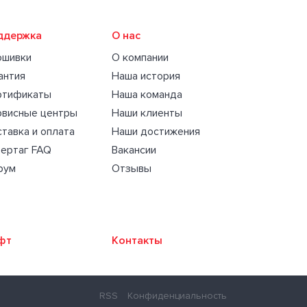
ддержка
О нас
ошивки
О компании
антия
Наша история
ртификаты
Наша команда
рвисные центры
Наши клиенты
тавка и оплата
Наши достижения
ертаг FAQ
Вакансии
рум
Отзывы
фт
Контакты
RSS
Конфиденциальность