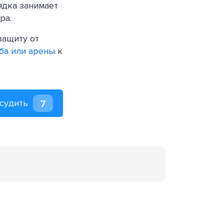
ядка занимает
ра.
защиту от
ба или арены
к
судить
7