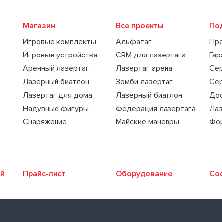
Магазин
Все проекты
По
Игровые комплекты
Альфатаг
Пр
Игровые устройства
CRM для лазертага
Гар
Аренный лазертаг
Лазертаг арена
Се
Лазерный биатлон
Зомби лазертаг
Се
Лазертаг для дома
Лазерный биатлон
Дос
Надувные фигуры
Федерация лазертага
Лаз
Снаряжение
Майские маневры
Фо
ий
Прайс-лист
Оборудование
Со