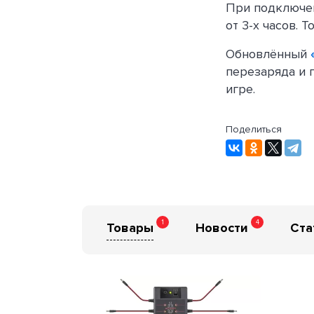
При подключен
от 3-х часов. 
Обновлённый
перезаряда и 
игре.
Поделиться
1
4
Товары
Новости
Ста