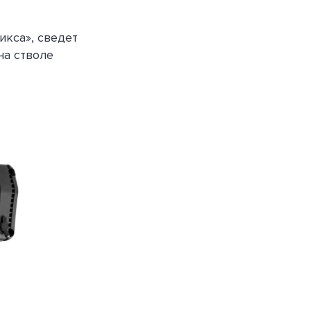
икса», сведет
на стволе
.