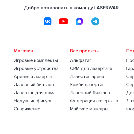
Добро пожаловать в команду LASERWAR
Магазин
Все проекты
По
Игровые комплекты
Альфатаг
Пр
Игровые устройства
CRM для лазертага
Гар
Аренный лазертаг
Лазертаг арена
Се
Лазерный биатлон
Зомби лазертаг
Се
Лазертаг для дома
Лазерный биатлон
Дос
Надувные фигуры
Федерация лазертага
Лаз
Снаряжение
Майские маневры
Фо