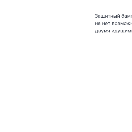
Защитный бамп
на нет возмож
двумя идущими