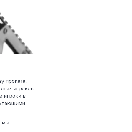
у проката,
 юных игроков
е игроки в
ступающими
, мы