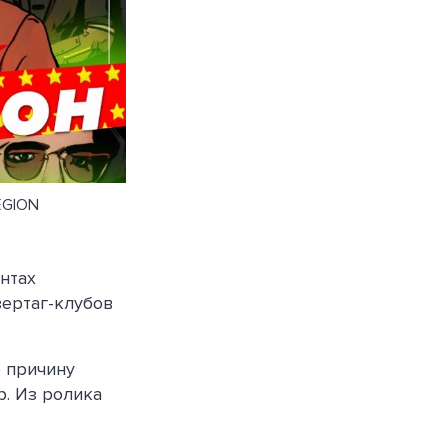
EGION
нтах
зертаг-клубов
 причину
р. Из ролика