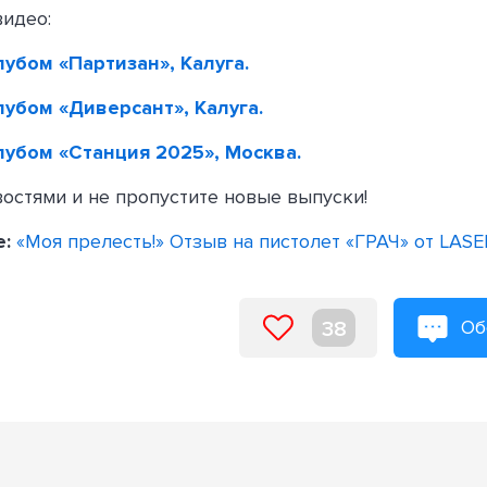
идео:
убом «Партизан», Калуга.
убом «Диверсант», Калуга.
лубом «Станция 2025», Москва.
востями и не пропустите новые выпуски!
е:
«Моя прелесть!» Отзыв на пистолет «ГРАЧ» от LAS
Об
38