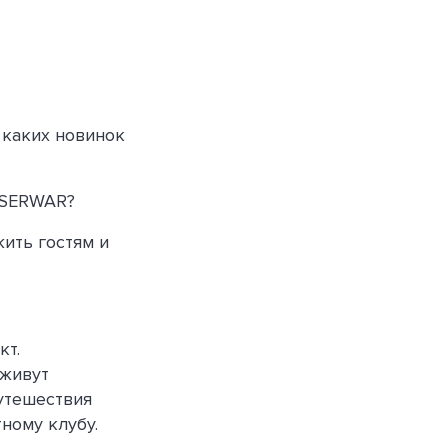
 каких новинок
ASERWAR?
ить гостям и
кт.
 живут
утешествия
ному клубу.