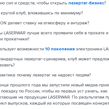
но сил и средств, чтобы открыть
лазертаг-бизнес
?
 крутой клуб, вложившись по минимуму?
ON делает ставку на атмосферу и антураж?
ы LASERWAR лучше всего проявили себя в прокате и
и прокатчики?
пользует возможности
10 поколения
электроники L
стандартных лазертаг-сценариев, клуб может предлож
зовать?
рактика: почему лазертаг не надоест людям?
онце прошлого года мы запустили новый медиа-прое
поездку по России, чтобы из первых уст узнать, как
отающие на продукции LASERWAR. По результатам п
икл выпусков, каждый из которых посвящён конкрет