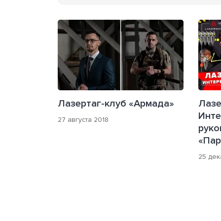
Лазертаг-клуб «Армада»
Лазе
Инте
27 августа 2018
руко
«Пар
25 дек