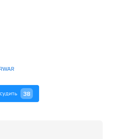
ERWAR
судить
38