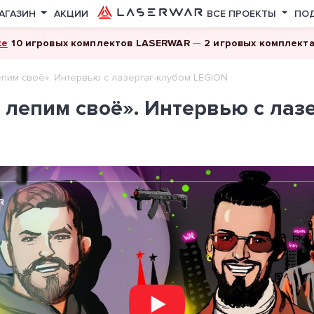
АГАЗИН
АКЦИИ
ВСЕ ПРОЕКТЫ
ПО
ке
10 игровых комплектов LASERWAR
—
2 игровых комплект
пим своё». Интервью с лазертаг-клубом LEGION
лепим своё». Интервью с лаз