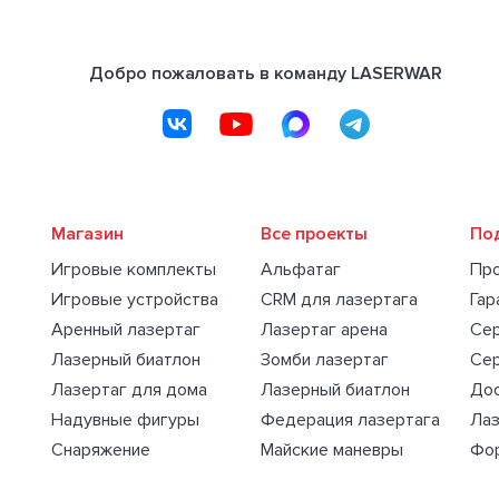
Добро пожаловать в команду LASERWAR
Магазин
Все проекты
По
Игровые комплекты
Альфатаг
Пр
Игровые устройства
CRM для лазертага
Гар
Аренный лазертаг
Лазертаг арена
Се
Лазерный биатлон
Зомби лазертаг
Се
Лазертаг для дома
Лазерный биатлон
Дос
Надувные фигуры
Федерация лазертага
Лаз
Снаряжение
Майские маневры
Фо