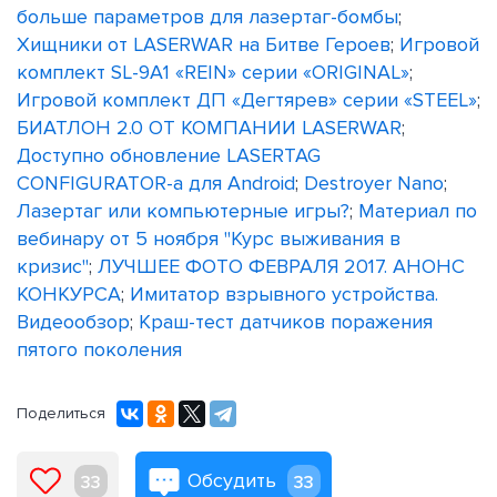
больше параметров для лазертаг-бомбы
;
Хищники от LASERWAR на Битве Героев
;
Игровой
комплект SL-9A1 «REIN» серии «ORIGINAL»
;
Игровой комплект ДП «Дегтярев» серии «STEEL»
;
БИАТЛОН 2.0 ОТ КОМПАНИИ LASERWAR
;
Доступно обновление LASERTAG
CONFIGURATOR-a для Android
;
Destroyer Nano
;
Лазертаг или компьютерные игры?
;
Материал по
вебинару от 5 ноября "Курс выживания в
кризис"
;
ЛУЧШЕЕ ФОТО ФЕВРАЛЯ 2017. АНОНС
КОНКУРСА
;
Имитатор взрывного устройства.
Видеообзор
;
Краш-тест датчиков поражения
пятого поколения
Поделиться
Обсудить
33
33