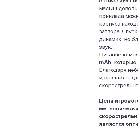
оптических си
малыш доволь
приклада можн
корпуса наход
затвора. Спус
динамик, но б
звук.
Питание компл
mAh
, которые
Благодаря неб
идеально подх
скорострельно
Цена игровог
металлически
скорострельн
является опт