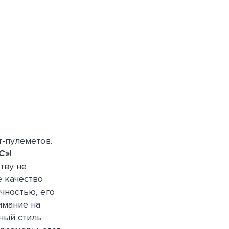
-пулемётов.
С»
!
тву не
е качество
чностью, его
имание на
ный стиль