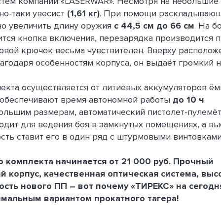
стем компании «LASERWAR». Несмотря на небольшие 
но-таки увесист
(1,61 кг)
. При помощи раскладываю
о увеличить длину оружия
с 44,5 см до 66 см
. На б
ится кнопка включения, перезарядка производится 
ковой крючок весьма чувствителен. Вверху располо
лагодаря особенностям корпуса, он выдаёт громкий
екта осуществляется от литиевых аккумуляторов ё
 обеспечивают время автономной работы
до 10 ч
.
ольшим размерам, автоматический пистолет-пулемё
одит для ведения боя в замкнутых помещениях, а вы
сть ставит его в один ряд с штурмовыми винтовками
о комплекта начинается от 21 000 руб. Прочный
й корпус, качественная оптическая система, выс
ость нового ПП – вот почему «ТИРЕКС» на сегод
имальным вариантом прокатного тагера!