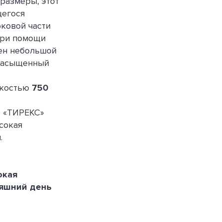
размеры, этот
щегося
оковой части
при помощи
жен небольшой
 насыщенный
мкостью
750
т «ТИРЕКС»
сокая
.
окая
няшний день