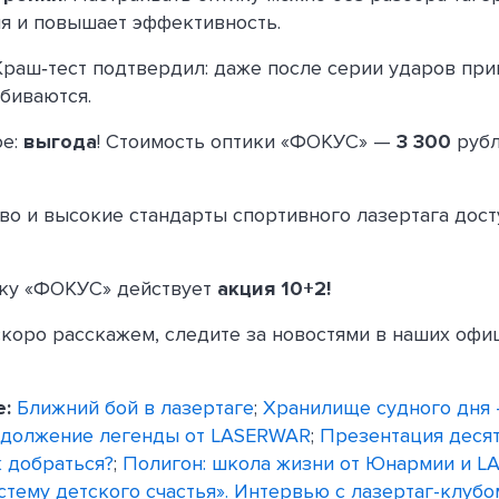
я и повышает эффективность.
 Краш‑тест подтвердил: даже после серии ударов пр
сбиваются.
ое:
выгода
! Стоимость оптики «ФОКУС» —
3 300
рубл
во и высокие стандарты спортивного лазертага дос
ику «ФОКУС» действует
акция 10+2!
коро расскажем, следите за новостями в наших оф
е:
Ближний бой в лазертаге
;
Хранилище судного дня 
должение легенды от LASERWAR
;
Презентация деся
 добраться?
;
Полигон: школа жизни от Юнармии и 
стему детского счастья». Интервью с лазертаг-клубо