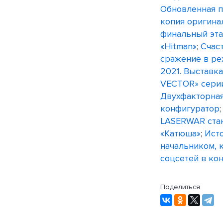
Обновленная п
копия оригина
финальный эта
«Hitman»
;
Счас
сражение в ре
2021. Выставка
VECTOR» серии
Двухфакторная
конфигуратор
LASERWAR ста
«Катюша»
;
Ист
начальником, 
соцсетей в кон
Поделиться