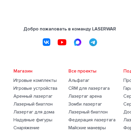
Добро пожаловать в команду LASERWAR
Магазин
Все проекты
По
Игровые комплекты
Альфатаг
Пр
Игровые устройства
CRM для лазертага
Гар
Аренный лазертаг
Лазертаг арена
Се
Лазерный биатлон
Зомби лазертаг
Се
Лазертаг для дома
Лазерный биатлон
Дос
Надувные фигуры
Федерация лазертага
Лаз
Снаряжение
Майские маневры
Фо