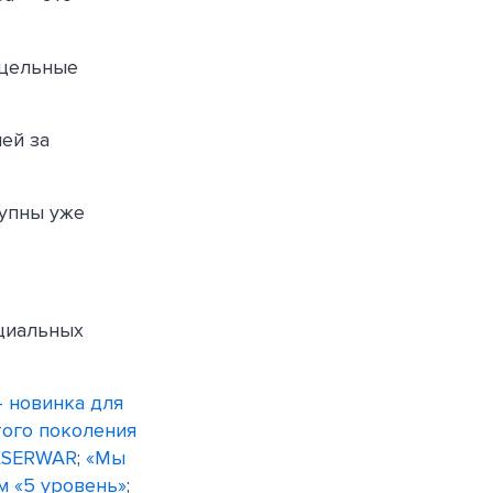
ицельные
ей за
тупны уже
ициальных
- новинка для
того поколения
LASERWAR
;
«Мы
м «5 уровень»
;