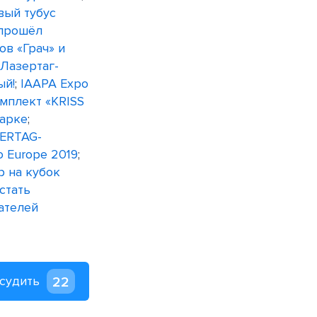
вый тубус
 прошёл
в «Грач» и
 Лазертаг-
ый!
;
IAAPA Expo
мплект «KRISS
парке
;
SERTAG-
o Europe 2019
;
р на кубок
стать
ателей
судить
22