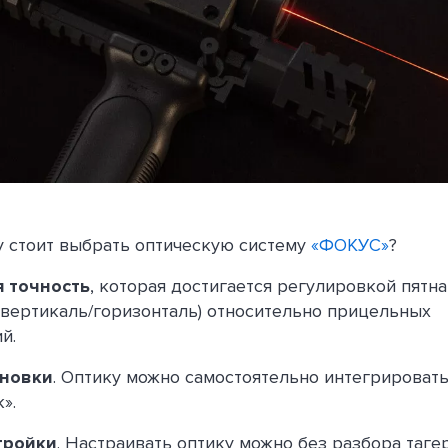
у стоит выбрать оптическую систему
«ФОКУС»
?
 точность
, которая достигается регулировкой пятна
(вертикаль/горизонталь) относительно прицельных
ий.
ановки
. Оптику можно самостоятельно интегрировать
к».
тройки
. Настраивать оптику можно без разбора таге