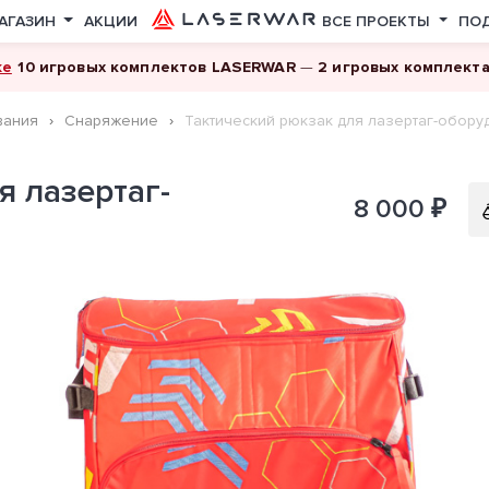
АГАЗИН
АКЦИИ
ВСЕ ПРОЕКТЫ
ПО
ке
10 игровых комплектов LASERWAR
—
2 игровых комплект
вания
Снаряжение
Тактический рюкзак для лазертаг-обору
я лазертаг-
8
8 000 ₽