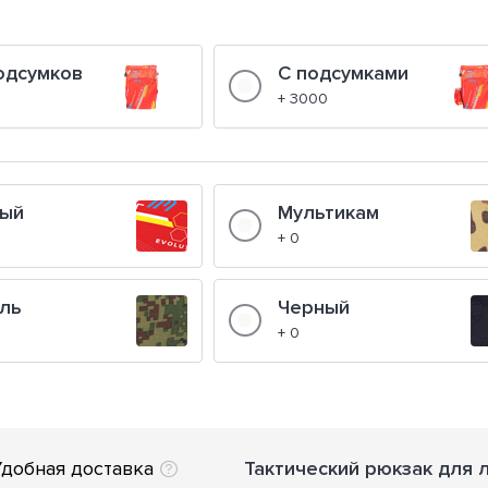
одсумков
С подсумками
+ 3000
ный
Мультикам
+ 0
ль
Черный
+ 0
добная доставка
Тактический рюкзак для 