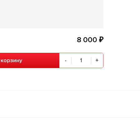
8 000 ₽
 корзину
-
+