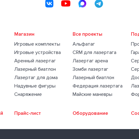
Магазин
Все проекты
По
Игровые комплекты
Альфатаг
Пр
Игровые устройства
CRM для лазертага
Гар
Аренный лазертаг
Лазертаг арена
Се
Лазерный биатлон
Зомби лазертаг
Се
Лазертаг для дома
Лазерный биатлон
Дос
Надувные фигуры
Федерация лазертага
Лаз
Снаряжение
Майские маневры
Фо
ий
Прайс-лист
Оборудование
Со