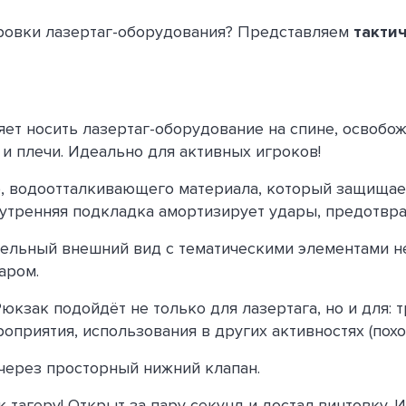
ровки лазертаг-оборудования? Представляем
такти
яет носить лазертаг-оборудование на спине, освобо
 и плечи. Идеально для активных игроков!
, водоотталкивающего материала, который защищает 
утренняя подкладка амортизирует удары, предотвр
тельный внешний вид с тематическими элементами н
аром.
 Рюкзак подойдёт не только для лазертага, но и для:
оприятия, использования в других активностях (похо
через просторный нижний клапан.
к тагеру! Открыт за пару секунд и достал винтовку.