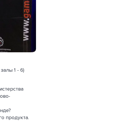
алы 1 - 6)
истерства
ово-
енде?
о продукта.