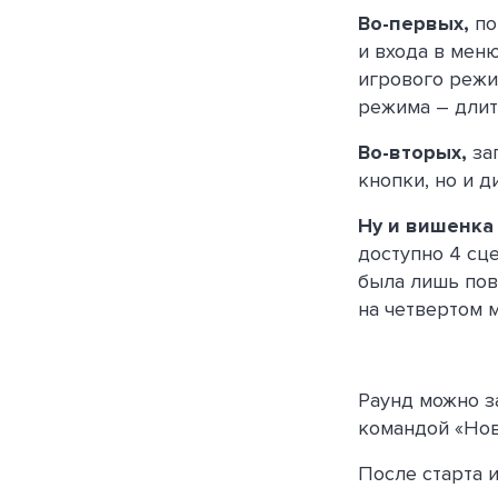
Во-первых,
по
и входа в мен
игрового режи
режима – длит
Во-вторых,
зап
кнопки, но и д
Ну и вишенка
доступно 4 сц
была лишь пов
на четвертом 
Раунд можно з
командой «Нов
После старта 