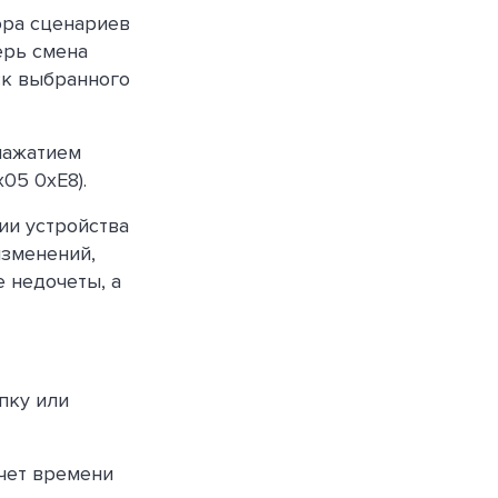
ора сценариев
ерь смена
ск выбранного
нажатием
05 0xE8).
ии устройства
изменений,
 недочеты, а
пку или
счет времени