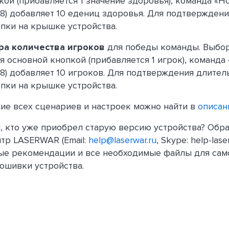
ой (прибавляется 1 значение здоровья), команда «Н
E8) добавляет 10 едениц здоровья. Для подтвержден
пки на крышке устройства.
ра количества игроков
для победы команды. Выбор
 основной кнопкой (прибавляется 1 игрок), команда
E8) добавляет 10 игроков. Для подтверждения длител
пки на крышке устройства.
ие всех сценариев и настроек можно найти в
описан
м, кто уже приобрел старую версию устройства? Обра
тр LASERWAR (Email:
help@laserwar.ru
, Skype: help-lase
ые рекомендации и все необходимые файлы для сам
ошивки устройства.