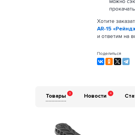
можно сэк
прокачать
Хотите заказа
AR-15 «Рейнд
и ответим на в
Поделиться
3
4
Товары
Новости
Ста