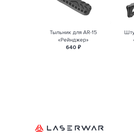
Тыльник для AR-15
Шту
«Рейнджер»
640 ₽