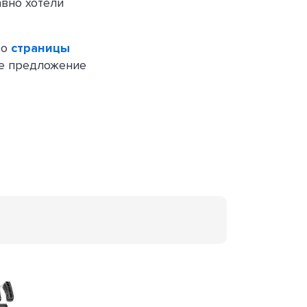
авно хотели
со
страницы
ое предложение