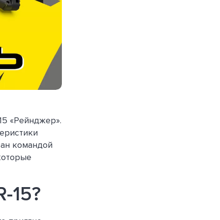
15 «Рейнджер».
теристики
ван командой
которые
R-15?