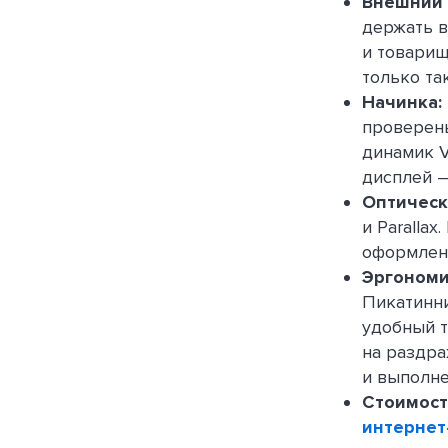
Внешний 
держать в
и товарищ
только та
Начинка:
проверен
динамик V
дисплей —
Оптическ
и Paralla
оформлен
Эргономи
Пикатинни
удобный т
на раздра
и выполне
Стоимост
интернет