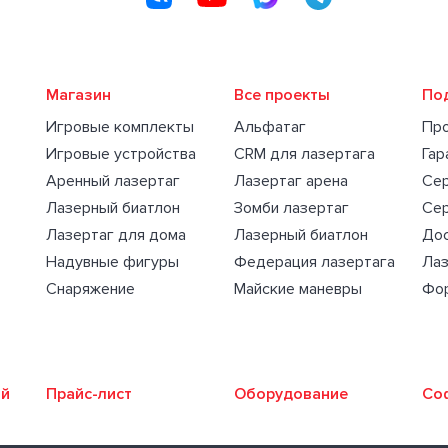
Магазин
Все проекты
По
Игровые комплекты
Альфатаг
Пр
Игровые устройства
CRM для лазертага
Гар
Аренный лазертаг
Лазертаг арена
Се
Лазерный биатлон
Зомби лазертаг
Се
Лазертаг для дома
Лазерный биатлон
Дос
Надувные фигуры
Федерация лазертага
Лаз
Снаряжение
Майские маневры
Фо
ий
Прайс-лист
Оборудование
Со