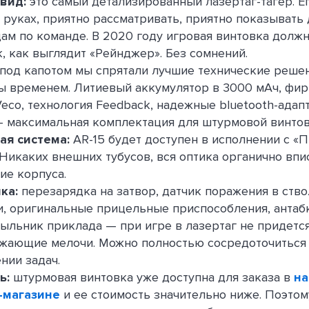
вид:
это самый детализированный лазертаг-тагер. Е
 руках, приятно рассматривать, приятно показывать
ам по команде. В 2020 году игровая винтовка долж
к, как выглядит «Рейнджер». Без сомнений.
под капотом мы спрятали лучшие технические решен
ы временем. Литиевый аккумулятор в 3000 мАч, фи
eco, технология Feedback, надежные bluetooth-адап
 максимальная комплектация для штурмовой винтов
ая система:
AR-15 будет доступен в исполнении с «
x. Никаких внешних тубусов, вся оптика органично вп
ие корпуса.
ка:
перезарядка на затвор, датчик поражения в ство
, оригинальные прицельные приспособления, антабк
ыльник приклада — при игре в лазертаг не придетс
жающие мелочи. Можно полностью сосредоточиться
нии задач.
ь:
штурмовая винтовка уже доступна для заказа в
н
-магазине
и ее стоимость значительно ниже. Поэтом