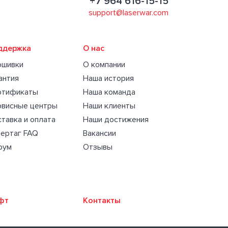
+7 964 616-15-15
support@laserwar.com
ддержка
О нас
ошивки
О компании
антия
Наша история
ртификаты
Наша команда
рвисные центры
Наши клиенты
тавка и оплата
Наши достижения
ертаг FAQ
Вакансии
рум
Отзывы
фт
Контакты