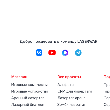
Добро пожаловать в команду LASERWAR
Магазин
Все проекты
По
Игровые комплекты
Альфатаг
Пр
Игровые устройства
CRM для лазертага
Гар
Аренный лазертаг
Лазертаг арена
Се
Лазерный биатлон
Зомби лазертаг
Се