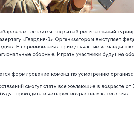
Хабаровске состоится открытый региональный турни
азертагу «Гвардия-3». Организатором выступает фе
ардия». В соревнованиях примут участие команды шк
егиональные сборные. Играть участники будут на об
ется формирование команд по усмотрению организа
стязаний смогут стать все желающие в возрасте от 7
будут проходить в четырёх возрастных категориях: