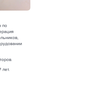
р по
дерация
ольников,
орудовании
торов.
 лет.